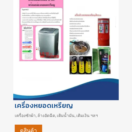
เครื่องหยอดเหรียญ
เครื่องซักผ้า, ล้างอัดฉีด, เติมน้ำมัน, เติมเงิน ฯลฯ
ดูสินค้า