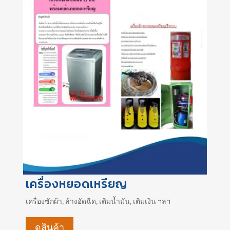
เครื่องหยอดเหรียญ
เครื่องซักผ้า, ล้างอัดฉีด, เติมน้ำมัน, เติมเงิน ฯลฯ
ดูสินค้า