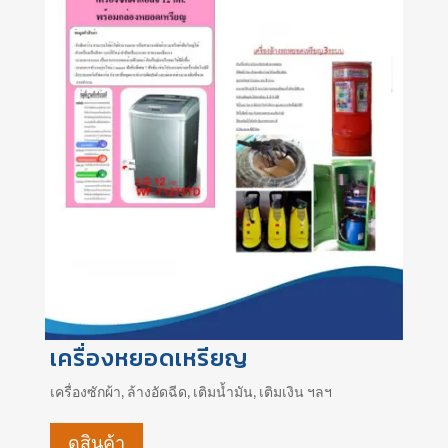
เครื่องหยอดเหรียญ
เครื่องซักผ้า, ล้างอัดฉีด, เติมน้ำมัน, เติมเงิน ฯลฯ
ดูสินค้า