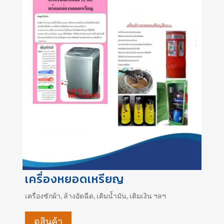
เครื่องหยอดเหรียญ
เครื่องซักผ้า, ล้างอัดฉีด, เติมน้ำมัน, เติมเงิน ฯลฯ
ดูสินค้า