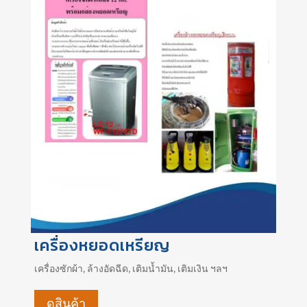
เครื่องหยอดเหรียญ
เครื่องซักผ้า, ล้างอัดฉีด, เติมน้ำมัน, เติมเงิน ฯลฯ
ดูสินค้า