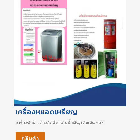
เครื่องหยอดเหรียญ
เครื่องซักผ้า, ล้างอัดฉีด, เติมน้ำมัน, เติมเงิน ฯลฯ
ดูสินค้า